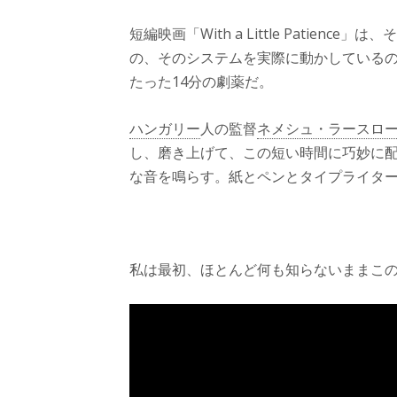
短編映画「With a Little Patie
の、そのシステムを実際に動かしている
たった14分の劇薬だ。
ハンガリー
人の監督
ネメシュ・ラースロ
し、磨き上げて、この短い時間に巧妙に
な音を鳴らす。紙とペンとタイプライタ
私は最初、ほとんど何も知らないままこ