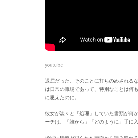
youtu.be
退屈だった、そのことに打ちのめされる
は日常の職場であって、特別なことは何
に思えたのに。
彼女が淡々と「処理」していた書類が何
ーチは、「誰から」「どのように」手に
極端に情報が限られた画面から読み取れ