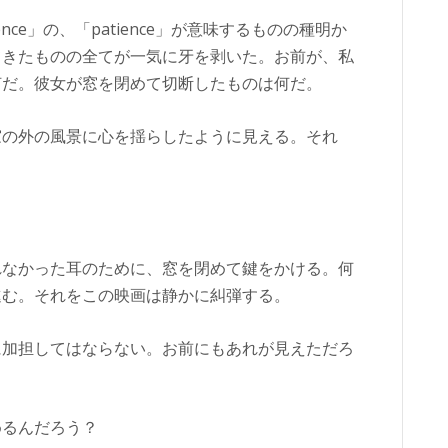
atience」の、「patience」が意味するものの種明か
てきたものの全てが一気に牙を剥いた。お前が、私
何だ。彼女が窓を閉めて切断したものは何だ。
窓の外の風景に心を揺らしたように見える。それ
れなかった耳のために、窓を閉めて鍵をかける。何
進む。それをこの映画は静かに糾弾する。
に加担してはならない。お前にもあれが見えただろ
めるんだろう？