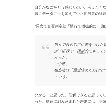
自分がなにをどう感じたのか、考えたく
際にデータに手を加えていた担当者の証
"男女で合否判定差「慣行で機械的に」 
男女で合否判定に差をつけた
が「慣行で、
機械的
にやって
かった。
（中略）
担当者は「最近決めたわけで
という。
分かる、と思った。理解できると思って
った。構造に組み込まれた差別には、明