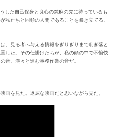
nce」は、そうした自己保身と良心の鈍麻の先に待っているも
のが私たちと同類の人間であることを暴き立てる、
ー
は、見る者へ与える情報をぎりぎりまで削ぎ落と
配置した。その仕掛けたちが、私の頭の中で不愉快
ーの音、淡々と進む事務作業の音だ。
の映画を見た。退屈な映画だと思いながら見た。