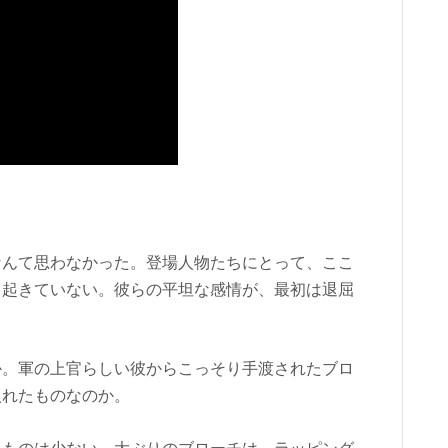
なんて思わなかった。登場人物たちにとって、ここ
も起きていない。彼らの平坦な感情が、最初は退屈
か。軍の上官らしい彼からこっそり手渡されたブロ
入れたものなのか。
るものは少ない。大ぶりのブローチは、ラッピング