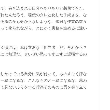
単で、巻き込まれる自分をありありと想像できた。
がれたんだろう。秘伝のタレと化した手続きを。な
があるのかも分からないような、煩雑な作業の数々
取って叱られながら、とにかく実務を進めるに違い
付く頃には、私は立派な「担当者」だ。それから？
私には無理だ。せいぜい黙ってすごすご退職するの
情しかけている自分に気が付いて、ものすごく嫌な
。一緒になるな、こんなものと一緒になるな。思わ
って見ないふりをする行為そのものに刃を突き立て